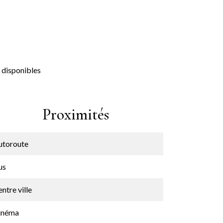
 disponibles
Proximités
utoroute
us
ntre ville
inéma