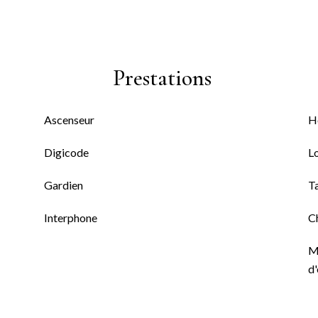
Prestations
Ascenseur
H
Digicode
L
Gardien
T
Interphone
C
M
d