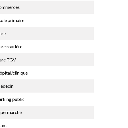
ommerces
cole primaire
are
are routière
are TGV
pital/clinique
édecin
arking public
upermarché
ram