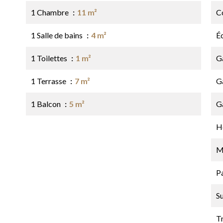
1 Chambre
11 m²
C
1 Salle de bains
4 m²
É
1 Toilettes
1 m²
G
1 Terrasse
7 m²
G
1 Balcon
5 m²
G
Hô
M
P
S
T