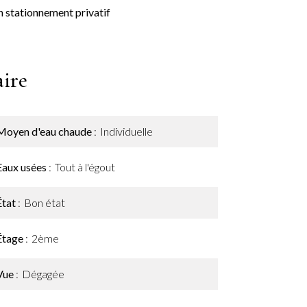
un stationnement privatif
ire
Moyen d'eau chaude
Individuelle
Eaux usées
Tout à l'égout
État
Bon état
Étage
2ème
Vue
Dégagée