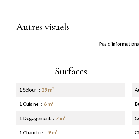
Autres visuels
Pas d'informations
Surfaces
1 Séjour
29 m²
A
1 Cuisine
6 m²
B
1 Dégagement
7 m²
Ce
1 Chambre
9 m²
C